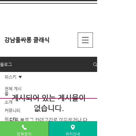
강남풀싸롱 클래식
블로그
위스키
전체 게시
물
게시되어 있는 게시물이
소개
없습니다.
최고급 정통룸, 힐링초이
최신 가라오케 시설 완비,
커뮤니티
스, 핫플레이스
고급 인테리어
위스키
다른 블로그 카테고리로 이동하거나 다
강남클래식 미러초이스 공식홈페이지
음에 다시 확인해주세요.
라이프스
Copyright(c) Karaokel De'amang.
타일
전화문의
위치안내
All rights reserved.