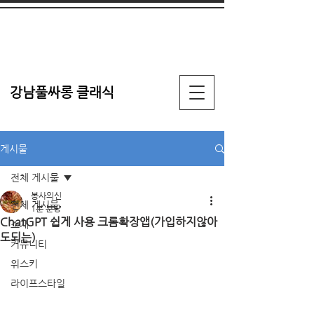
강남풀싸롱 클래식
게시물
전체 게시물
봉사의신
전체 게시물
1분 분량
ChatGPT 쉽게 사용 크롬확장앱(가입하지않아
소개
도되는)
커뮤니티
위스키
라이프스타일