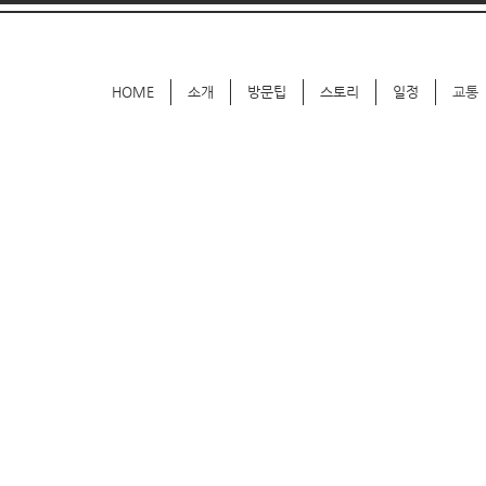
HOME
소개
방문팁
스토리
일정
교통
HO
To get there