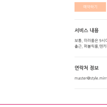
0
예약하기
분
서비스 내용
보통, 미러룸은 9시
출근, 퍼블릭룸,텐카
연락처 정보
master@style.mir