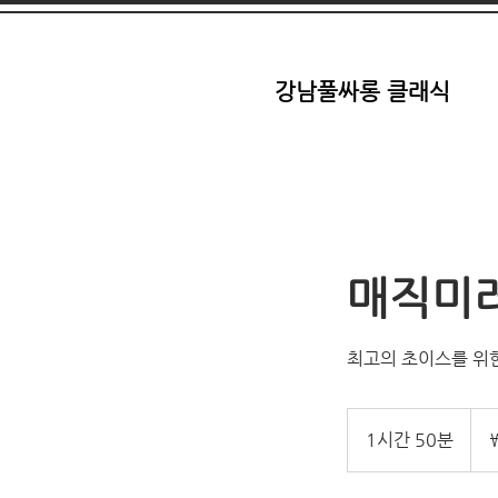
강남풀싸롱 클래식
매직미
최고의 초이스를 위
380,
대
1시간 50분
1
한
민
시
국
5
원